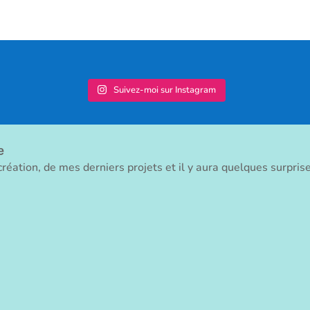
Suivez-moi sur Instagram
e
réation, de mes derniers projets et il y aura quelques surpris