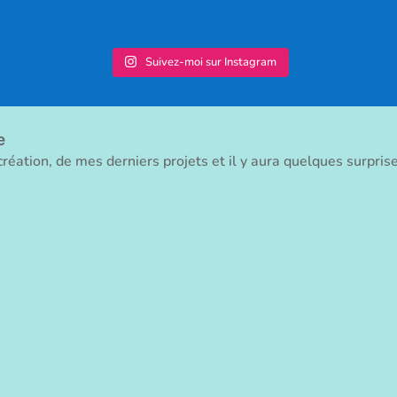
Suivez-moi sur Instagram
e
réation, de mes derniers projets et il y aura quelques surpris